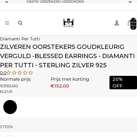
GRATIS VERZEKERD VERZONDEN
Totaal aa
artikele
winkelwa
0
Diamanti Per Tutti
ZILVEREN OORSTEKERS GOUDKLEURIG
VERGULD -BLESSED EARRINGS - DIAMANTI
PER TUTTI - STERLING ZILVER 925
0.0
Normale prijs
Prijs met korting
20%
€190,00
€152,00
OFF
KLEUR
Zilver
STEEN