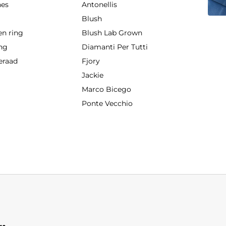
hes
Antonellis
g
Blush
en ring
Blush Lab Grown
ing
Diamanti Per Tutti
eraad
Fjory
Jackie
Marco Bicego
Ponte Vecchio