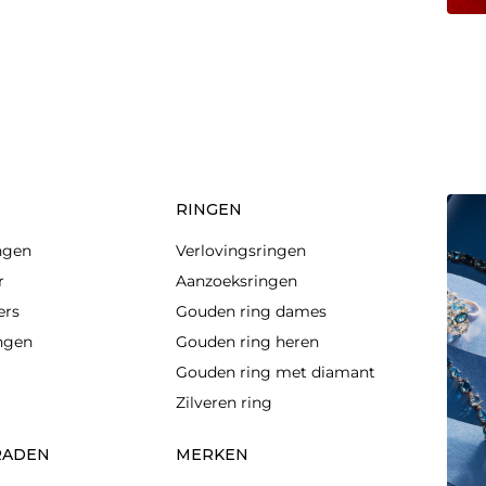
RINGEN
ngen
Verlovingsringen
r
Aanzoeksringen
ers
Gouden ring dames
ingen
Gouden ring heren
Gouden ring met diamant
Zilveren ring
RADEN
MERKEN