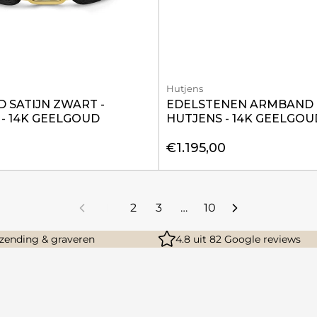
Hutjens
 SATIJN ZWART -
EDELSTENEN ARMBAND 
- 14K GEELGOUD
HUTJENS - 14K GEELGOU
€1.195,00
1
2
3
…
10
rzending & graveren
4.8 uit 82 Google reviews