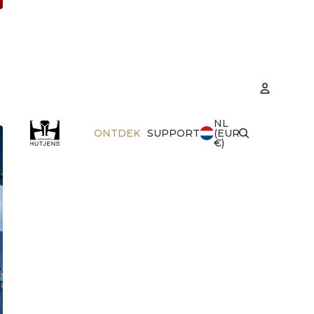
NL
Accoun
ONTDEK
SUPPORT
(EUR
€)
Best