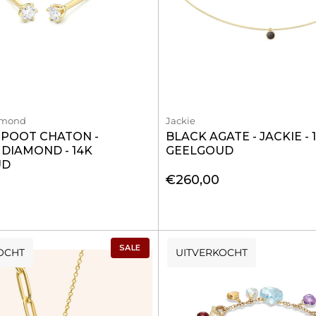
amond
Jackie
 6 POOT CHATON -
BLACK AGATE - JACKIE - 
DIAMOND - 14K
GEELGOUD
UD
€260,00
SALE
OCHT
UITVERKOCHT