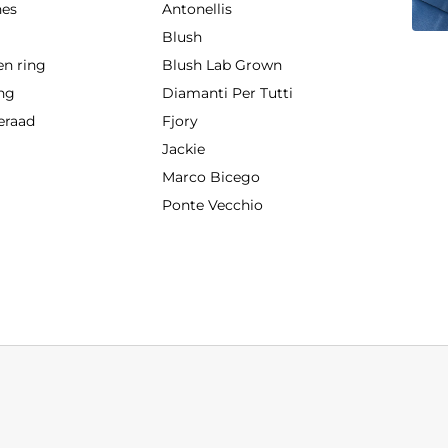
hes
Antonellis
g
Blush
en ring
Blush Lab Grown
ing
Diamanti Per Tutti
eraad
Fjory
Jackie
Marco Bicego
Ponte Vecchio