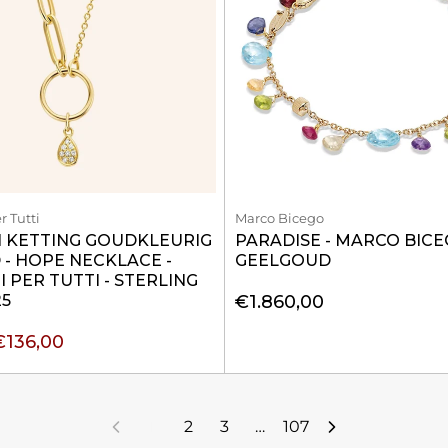
 Tutti
Marco Bicego
N KETTING GOUDKLEURIG
PARADISE - MARCO BICEG
- HOPE NECKLACE -
GEELGOUD
 PER TUTTI - STERLING
25
€1.860,00
€136,00
1
2
3
…
107