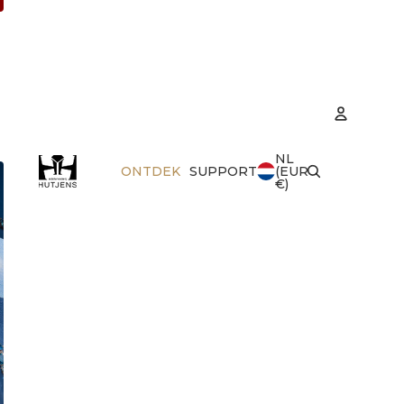
NL
Accoun
ONTDEK
SUPPORT
(EUR
€)
Best