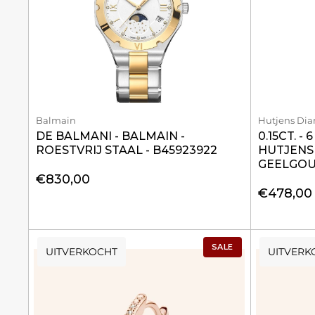
Balmain
Hutjens Di
DE BALMANI - BALMAIN -
0.15CT. -
ROESTVRIJ STAAL - B45923922
HUTJENS 
GEELGO
€830,00
€478,00
SALE
UITVERKOCHT
UITVERK