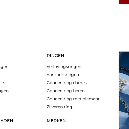
RINGEN
ngen
Verlovingsringen
r
Aanzoeksringen
ers
Gouden ring dames
ingen
Gouden ring heren
Gouden ring met diamant
Zilveren ring
RADEN
MERKEN