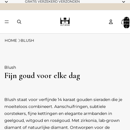
GRATIS VERZEKERD VERZONDEN
Totaal aa
artikele
winkelwa
0
HOME
BLUSH
Blush
Fijn goud voor elke dag
Blush staat voor verfijnde 14 karaat gouden sieraden die je
moeiteloos combineert. Aanschuifringen, subtiele
oorstekers, fijne kettingen en elegante armbanden in
geelgoud, witgoud en roségoud. Met zirkonia, lab-grown
diamant of natuurlijke diamant. Ontworpen voor de