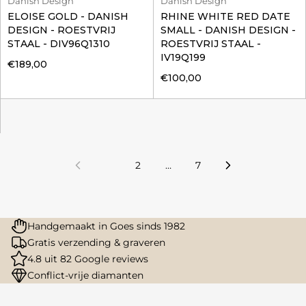
Danish Design
Danish Design
ELOISE GOLD - DANISH
RHINE WHITE RED DATE
DESIGN - ROESTVRIJ
SMALL - DANISH DESIGN -
STAAL - DIV96Q1310
ROESTVRIJ STAAL -
IV19Q199
€189,00
€100,00
1
2
…
7
Handgemaakt in Goes sinds 1982
Gratis verzending & graveren
4.8 uit 82 Google reviews
Conflict-vrije diamanten