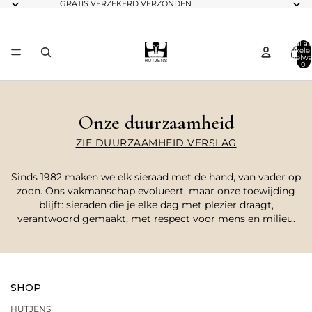
GRATIS VERZEKERD VERZONDEN
Totaal aa
artikele
winkelwa
0
Onze duurzaamheid
ZIE DUURZAAMHEID VERSLAG
Sinds 1982 maken we elk sieraad met de hand, van vader op
zoon. Ons vakmanschap evolueert, maar onze toewijding
blijft: sieraden die je elke dag met plezier draagt,
verantwoord gemaakt, met respect voor mens en milieu.
SHOP
HUTJENS