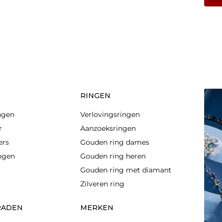
RINGEN
ngen
Verlovingsringen
r
Aanzoeksringen
ers
Gouden ring dames
ingen
Gouden ring heren
Gouden ring met diamant
Zilveren ring
RADEN
MERKEN