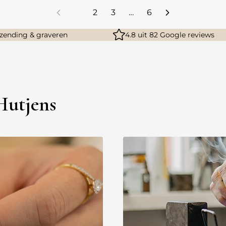
1
2
3
…
6
rzending & graveren
4.8 uit 82 Google reviews
 Hutjens