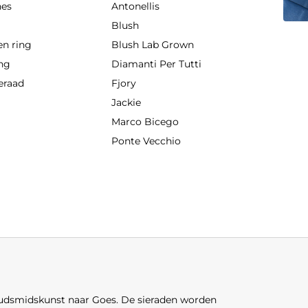
hes
Antonellis
g
Blush
en ring
Blush Lab Grown
ing
Diamanti Per Tutti
eraad
Fjory
Jackie
Marco Bicego
Ponte Vecchio
oudsmidskunst naar Goes. De sieraden worden