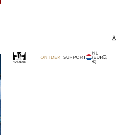
NL
Accoun
ONTDEK
SUPPORT
(EUR
€)
Best