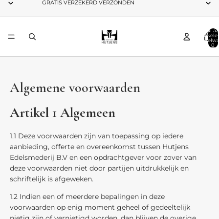
GRATIS VERZEKERD VERZONDEN
Totaal aa
artikele
winkelwa
0
Algemene voorwaarden
Artikel 1 Algemeen
1.1 Deze voorwaarden zijn van toepassing op iedere
aanbieding, offerte en overeenkomst tussen Hutjens
Edelsmederij B.V en een opdrachtgever voor zover van
deze voorwaarden niet door partijen uitdrukkelijk en
schriftelijk is afgeweken.
1.2 Indien een of meerdere bepalingen in deze
voorwaarden op enig moment geheel of gedeeltelijk
nietig zijn of vernietigd worden, dan blijven de overige