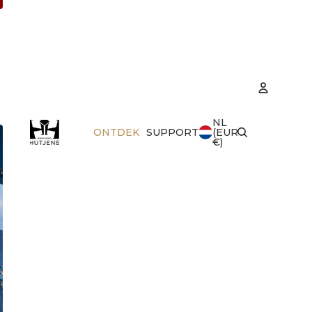
NL
Accoun
ONTDEK
SUPPORT
(EUR
€)
Best