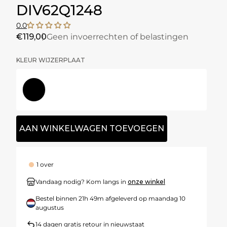
DIV62Q1248
0.0
€119,00
Geen invoerrechten of belastingen
KLEUR WIJZERPLAAT
Zilver
AAN WINKELWAGEN TOEVOEGEN
1 over
Vandaag nodig? Kom langs in
onze winkel
Bestel binnen
21h 49m
afgeleverd op
maandag 10
augustus
14 dagen gratis retour in nieuwstaat