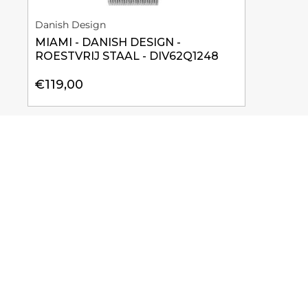
Danish Design
MIAMI - DANISH DESIGN -
ROESTVRIJ STAAL - DIV62Q1248
€119,00
Klantreviews
Wees de eerste om een rev
Write a revie
No items fou