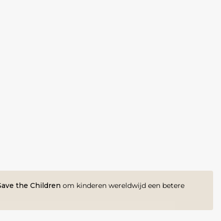
ave the Children
om kinderen wereldwijd een betere