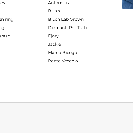
hes
Antonellis
g
Blush
en ring
Blush Lab Grown
ing
Diamanti Per Tutti
eraad
Fjory
Jackie
Marco Bicego
Ponte Vecchio