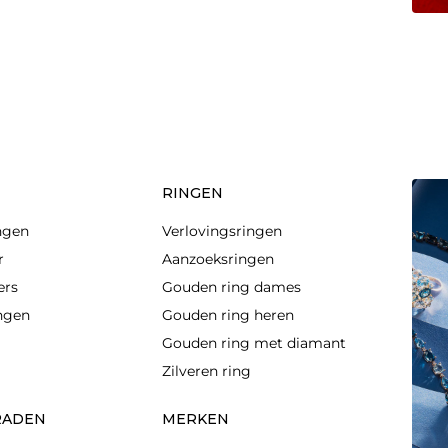
RINGEN
ngen
Verlovingsringen
r
Aanzoeksringen
ers
Gouden ring dames
ingen
Gouden ring heren
Gouden ring met diamant
Zilveren ring
RADEN
MERKEN