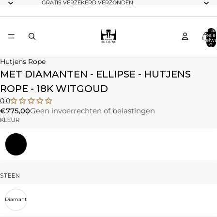
GRATIS VERZEKERD VERZONDEN
Totaal aa
artikele
winkelwa
0
Hutjens Rope
MET DIAMANTEN - ELLIPSE - HUTJENS
ROPE - 18K WITGOUD
0.0
€775,00
Geen invoerrechten of belastingen
KLEUR
Witgoud
STEEN
Diamant