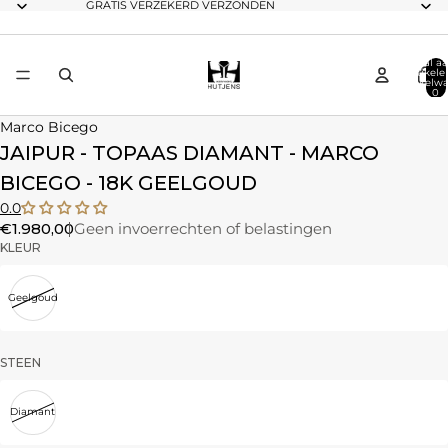
GRATIS VERZEKERD VERZONDEN
Totaal aa
artikele
winkelwa
0
Marco Bicego
JAIPUR - TOPAAS DIAMANT - MARCO
BICEGO - 18K GEELGOUD
0.0
€1.980,00
Geen invoerrechten of belastingen
KLEUR
Geelgoud
STEEN
Diamant