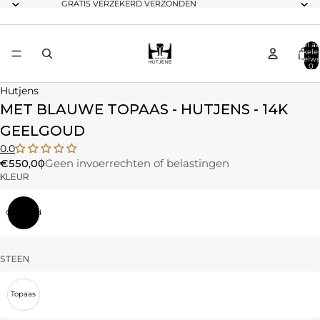
GRATIS VERZEKERD VERZONDEN
Totaal aa
artikele
winkelwa
0
Hutjens
MET BLAUWE TOPAAS - HUTJENS - 14K
GEELGOUD
0.0
€550,00
Geen invoerrechten of belastingen
KLEUR
Geelgoud
STEEN
Topaas