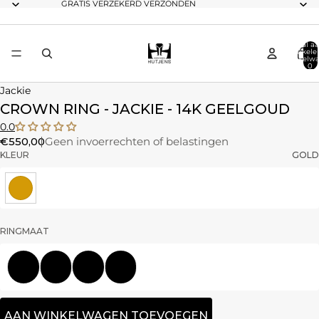
GRATIS VERZEKERD VERZONDEN
Totaal aa
artikele
winkelwa
0
Jackie
CROWN RING - JACKIE - 14K GEELGOUD
0.0
€550,00
Geen invoerrechten of belastingen
KLEUR
GOLD
RINGMAAT
52
54
56
58
AAN WINKELWAGEN TOEVOEGEN