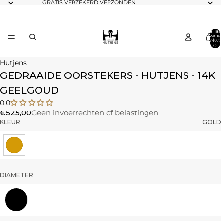
GRATIS VERZEKERD VERZONDEN
Totaal aa
artikele
winkelwa
0
Hutjens
GEDRAAIDE OORSTEKERS - HUTJENS - 14K
GEELGOUD
0.0
€525,00
Geen invoerrechten of belastingen
KLEUR
GOLD
DIAMETER
30mm