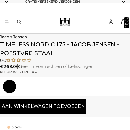
GRATIS VERZEKERD VERZONDEN
Totaal aa
artikele
winkelwa
0
Jacob Jensen
TIMELESS NORDIC 175 - JACOB JENSEN -
ROESTVRIJ STAAL
0.0
€269,00
Geen invoerrechten of belastingen
KLEUR WIJZERPLAAT
Grijs
AAN WINKELWAGEN TOEVOEGEN
3 over