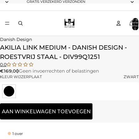
GRATIS VERZEKERD VERZONDEN
Totaal aa
artikele
winkelwa
0
Danish Design
AKILIA LINK MEDIUM - DANISH DESIGN -
ROESTVRIJ STAAL - DIV99Q1251
0.0
€169,00
Geen invoerrechten of belastingen
KLEUR WIJZERPLAAT
ZWART
AAN WINKELWAGEN TOEVOEGEN
1 over