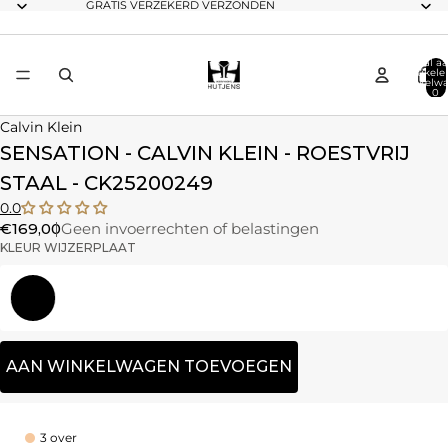
GRATIS VERZEKERD VERZONDEN
Totaal aa
artikele
winkelwa
0
Calvin Klein
SENSATION - CALVIN KLEIN - ROESTVRIJ
STAAL - CK25200249
0.0
€169,00
Geen invoerrechten of belastingen
KLEUR WIJZERPLAAT
Zwart
AAN WINKELWAGEN TOEVOEGEN
3 over