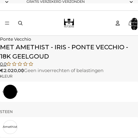
GRATIS VERZEKERD VERZONDEN
Totaal aa
artikele
winkelwa
0
Ponte Vecchio
MET AMETHIST - IRIS - PONTE VECCHIO -
18K GEELGOUD
0.0
€2.020,00
Geen invoerrechten of belastingen
KLEUR
Geelgoud
STEEN
Amethist