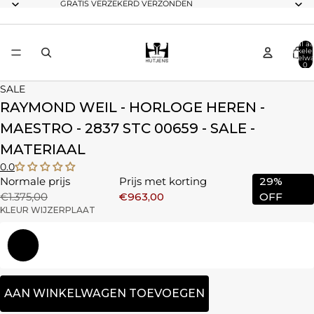
GRATIS VERZEKERD VERZONDEN
Totaal aa
artikele
winkelwa
0
SALE
RAYMOND WEIL - HORLOGE HEREN -
MAESTRO - 2837 STC 00659 - SALE -
MATERIAAL
0.0
Normale prijs
Prijs met korting
29%
€1.375,00
€963,00
OFF
KLEUR WIJZERPLAAT
Zilver
AAN WINKELWAGEN TOEVOEGEN