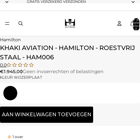
GRATIS VERZEKERD VERZONDEN
Totaal aa
artikele
winkelwa
0
Hamilton
KHAKI AVIATION - HAMILTON - ROESTVRIJ
STAAL - HAM006
0.0
€1.945,00
Geen invoerrechten of belastingen
KLEUR WIJZERPLAAT
Groen
AAN WINKELWAGEN TOEVOEGEN
1 over