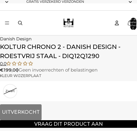
GRATIS VERZEKERD VERZONDEN
Totaal aa
artikele
winkelwa
0
Danish Design
KOLTUR CHRONO 2 - DANISH DESIGN -
ROESTVRIJ STAAL - DIQ12Q1290
0.0
€199,00
Geen invoerrechten of belastingen
KLEUR WIJZERPLAAT
Zwart
UITVERKOCHT
VRAAG DIT PRODUCT AAN