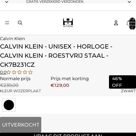
GRATIS VERZEKERD VERZONDEN
Totaal aa
artikele
winkelwa
0
Calvin Klein
CALVIN KLEIN - UNISEX - HORLOGE -
CALVIN KLEIN - ROESTVRIJ STAAL -
CK7B231CZ
0.0
Normale prijs
Prijs met korting
46%
€239,00
€129,00
OFF
KLEUR WIJZERPLAAT
ZWART
UITVERKOCHT