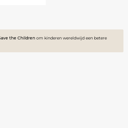
ave the Children
om kinderen wereldwijd een betere