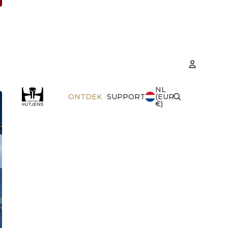
NL
Accoun
ONTDEK
SUPPORT
(EUR
€)
Best