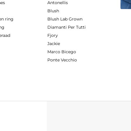
hes
Antonellis
g
Blush
en ring
Blush Lab Grown
ing
Diamanti Per Tutti
eraad
Fjory
Jackie
Marco Bicego
Ponte Vecchio