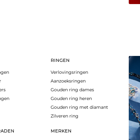
RINGEN
ngen
Verlovingsringen
r
Aanzoeksringen
ers
Gouden ring dames
ingen
Gouden ring heren
Gouden ring met diamant
Zilveren ring
RADEN
MERKEN