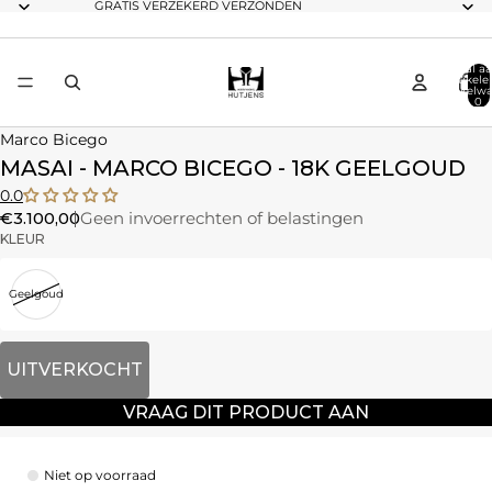
GRATIS VERZEKERD VERZONDEN
Totaal aa
artikele
winkelwa
0
Marco Bicego
MASAI - MARCO BICEGO - 18K GEELGOUD
0.0
€3.100,00
Geen invoerrechten of belastingen
KLEUR
Geelgoud
UITVERKOCHT
VRAAG DIT PRODUCT AAN
Niet op voorraad