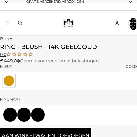
GRATIS VERZEKERD VERZONDEN
Totaal aa
artikele
winkelwa
0
Blush
RING - BLUSH - 14K GEELGOUD
0.0
€449,00
Geen invoerrechten of belastingen
KLEUR
GOLD
RINGMAAT
52
54
56
AAN WINKELWAGEN TOEVOEGEN