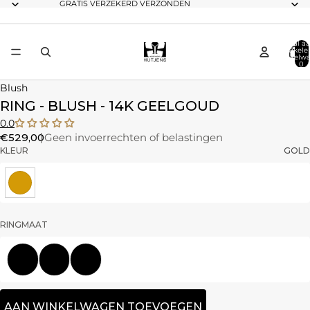
GRATIS VERZEKERD VERZONDEN
Totaal aa
artikele
winkelwa
0
Blush
RING - BLUSH - 14K GEELGOUD
0.0
€529,00
Geen invoerrechten of belastingen
KLEUR
GOLD
RINGMAAT
52
54
56
AAN WINKELWAGEN TOEVOEGEN