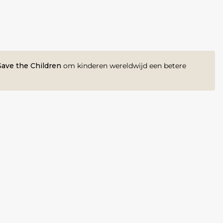
ave the Children
om kinderen wereldwijd een betere