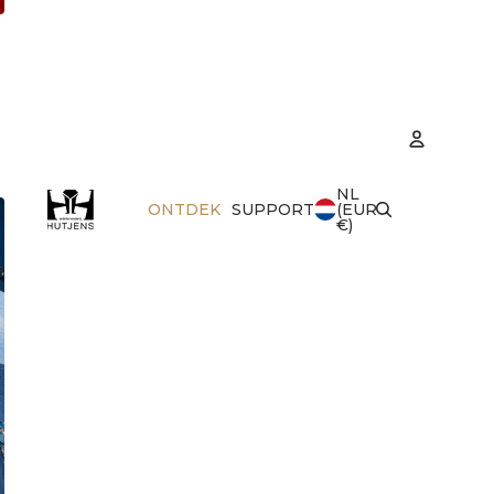
NL
Accoun
ONTDEK
SUPPORT
(EUR
€)
Best