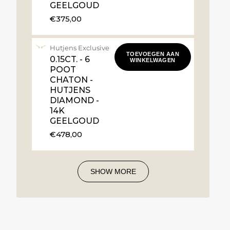
GEELGOUD
€375,00
Hutjens Exclusive
TOEVOEGEN AAN
0.15CT. - 6
WINKELWAGEN
POOT
CHATON -
HUTJENS
DIAMOND -
14K
GEELGOUD
€478,00
SHOW MORE