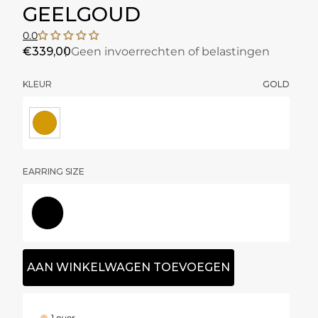
GEELGOUD
0.0
€339,00
Geen invoerrechten of belastingen
KLEUR
GOLD
EARRING SIZE
18 mm
AAN WINKELWAGEN TOEVOEGEN
1 over