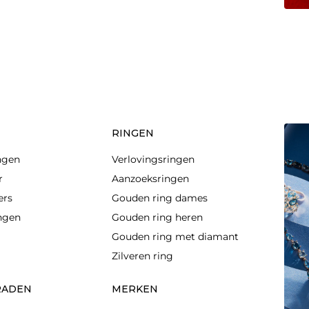
RINGEN
ngen
Verlovingsringen
r
Aanzoeksringen
ers
Gouden ring dames
ingen
Gouden ring heren
Gouden ring met diamant
Zilveren ring
RADEN
MERKEN