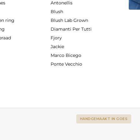
hes
Antonellis
g
Blush
en ring
Blush Lab Grown
ing
Diamanti Per Tutti
eraad
Fjory
Jackie
Marco Bicego
Ponte Vecchio
HANDGEMAAKT IN GOES